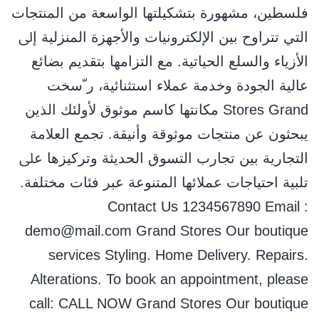
ﻓﻠﺴﻄﻴﻦ، ﻣﺸﻬﻮرة ﺑﺘﺸﻜﻴﻠﺘﻬﺎ اﻟﻮاﺳﻌﺔ ﻣﻦ اﻟﻤﻨﺘﺠﺎت
اﻟﺘﻲ ﺗﺘﺮاوح ﺑﻴﻦ اﻹﻟﻜﺘﺮوﻧﻴﺎت واﻷﺟﻬﺰة اﻟﻤﻨﺰﻟﻴﺔ إﱃ
اﻷزﻳﺎء واﻟﺴﻠﻊ اﻟﺤﻴﺎﺗﻴﺔ. ﻣﻊ اﻟﺘﺰاﻣﻬﺎ ﺑﺘﻘﺪﻳﻢ ﺑﻀﺎﺋﻊ
ﻋﺎﻟﻴﺔ اﻟﺠﻮدة وﺧﺪﻣﺔ ﻋﻤﻼء اﺳﺘﺜﻨﺎﺋﻴﺔ، ر ّﺳﺨﺖ
Stores Grand ﻣﻜﺎﻧﺘﻬﺎ ﻛﺎﺳﻢ ﻣﻮﺛﻮق ﻷوﻟﺌﻚ اﻟﺬﻳﻦ
ﻳﺒﺤﺜﻮن ﻋﻦ ﻣﻨﺘﺠﺎت ﻣﻮﺛﻮﻗﺔ وأﻧﻴﻘﺔ. ﺗﺠﻤﻊ اﻟﻌﻼﻣﺔ
اﻟﺘﺠﺎرﻳﺔ ﺑﻴﻦ ﺗﺠﺎرب اﻟﺘﺴﻮق اﻟﺤﺪﻳﺜﺔ وﺗﺮﻛﻴﺰﻫﺎ ﻋﲆ
ﺗﻠﺒﻴﺔ اﺣﺘﻴﺎﺟﺎت ﻋﻤﻼﺋﻬﺎ اﻟﻤﺘﻨﻮﻋﺔ ﻋﺒﺮ ﻓﺌﺎت ﻣﺨﺘﻠﻔﺔ.
Contact Us 1234567890 Email :
demo@mail.com Grand Stores Our boutique
services Styling. Home Delivery. Repairs.
Alterations. To book an appointment, please
call: CALL NOW Grand Stores Our boutique