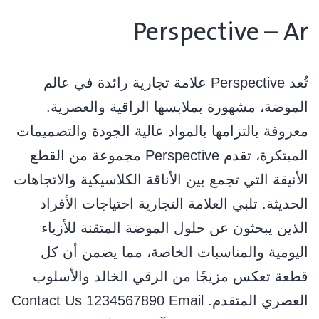
Perspective – Ar
ﺗُﻌﺪ Perspective ﻋﻼﻣﺔ ﺗﺠﺎرﻳﺔ راﺋﺪة ﻓﻲ ﻋﺎﻟﻢ
اﻟﻤﻮﺿﺔ، ﻣﺸﻬﻮرة ﺑﻤﻼﺑﺴﻬﺎ اﻟﺮاﻗﻴﺔ واﻟﻌﺼﺮﻳﺔ.
ﻣﻌﺮوﻓﺔ ﺑﺎﻟﺘﺰاﻣﻬﺎ ﺑﺎﻟﻤﻮاد ﻋﺎﻟﻴﺔ اﻟﺠﻮدة واﻟﺘﺼﻤﻴﻤﺎت
اﻟﻤﺒﺘﻜﺮة، ﺗﻘﺪم Perspective ﻣﺠﻤﻮﻋﺔ ﻣﻦ اﻟﻘﻄﻊ
اﻷﻧﻴﻘﺔ اﻟﺘﻲ ﺗﺠﻤﻊ ﺑﻴﻦ اﻷﻧﺎﻗﺔ اﻟﻜﻼﺳﻴﻜﻴﺔ واﻻﺗﺠﺎﻫﺎت
اﻟﺤﺪﻳﺜﺔ. ﺗﻠﺒﻲ اﻟﻌﻼﻣﺔ اﻟﺘﺠﺎرﻳﺔ اﺣﺘﻴﺎﺟﺎت اﻷﻓﺮاد
اﻟﺬﻳﻦ ﻳﺒﺤﺜﻮن ﻋﻦ ﺣﻠﻮل اﻟﻤﻮﺿﺔ اﻟﻤﺘﻘﻨﺔ ﻟﻸزﻳﺎء
اﻟﻴﻮﻣﻴﺔ واﻟﻤﻨﺎﺳﺒﺎت اﻟﺨﺎﺻﺔ، ﻣﻤﺎ ﻳﻀﻤﻦ أن ﻛﻞ
ﻗﻄﻌﺔ ﺗﻌﻜﺲ ﻣﺰﻳﺠًﺎ ﻣﻦ اﻟﺮﻗﻲ اﻟﺨﺎﻟﺪ واﻷﺳﻠﻮب
اﻟﻌﺼﺮي اﻟﻤﺘﻘﺪم. Contact Us 1234567890 Email