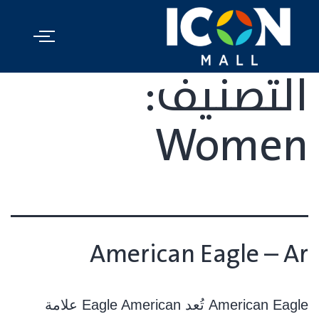
التصنيف:
Women
American Eagle – Ar
American Eagle ﺗُﻌﺪ Eagle American ﻋﻼﻣﺔ