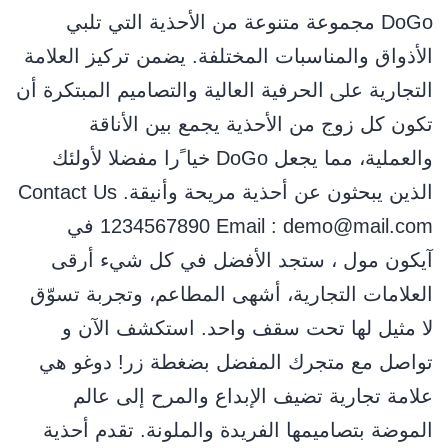
DoGo ﻣﺠﻤﻮﻋﺔ ﻣﺘﻨﻮﻋﺔ ﻣﻦ اﻷﺣﺬﻳﺔ اﻟﺘﻲ ﺗﻠﺒﻲ
اﻷذواق واﻟﻤﻨﺎﺳﺒﺎت اﻟﻤﺨﺘﻠﻔﺔ. ﻳﻀﻤﻦ ﺗﺮﻛﻴﺰ اﻟﻌﻼﻣﺔ
اﻟﺘﺠﺎرﻳﺔ ﻋﲆ اﻟﺤﺮﻓﻴﺔ اﻟﻌﺎﻟﻴﺔ واﻟﺘﺼﺎﻣﻴﻢ اﻟﻤﺒﺘﻜﺮة أن
ﺗﻜﻮن ﻛﻞ زوج ﻣﻦ اﻷﺣﺬﻳﺔ ﻳﺠﻤﻊ ﺑﻴﻦ اﻷﻧﺎﻗﺔ
واﻟﻌﻤﻠﻴﺔ، ﻣﻤﺎ ﻳﺠﻌﻞ DoGo ﺧﻴﺎ ًرا ﻣﻔﻀﻼ ﻷوﻟﺌﻚ
اﻟﺬﻳﻦ ﻳﺒﺤﺜﻮن ﻋﻦ أﺣﺬﻳﺔ ﻣﺮﻳﺤﺔ وأﻧﻴﻘﺔ. Contact Us
1234567890 Email : demo@mail.com في
آيكون مول ، ستجد الأفضل في كل شيء أرقى
العلامات التجارية، أشهى المطاعم، وتجربة تسوّق
لا مثيل لها تحت سقف واحد. استكشف الآن و
تواصل مع متجرك المفضل بضغطة زر! دوغو هي
علامة تجارية تضيف الإبداع والمرح إلى عالم
الموضة بتصاميمها الفريدة والملونة. تقدم أحذية