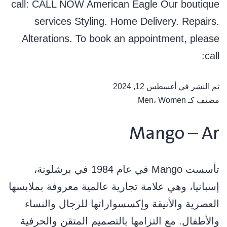
call: CALL NOW American Eagle Our boutique
services Styling. Home Delivery. Repairs.
Alterations. To book an appointment, please
call:
تم النشر في
أغسطس 12, 2024
مصنف كـ
Women
،
Men
Mango – Ar
ﺗﺄﺳﺴﺖ Mango ﻓﻲ ﻋﺎم 1984 ﻓﻲ ﺑﺮﺷﻠﻮﻧﺔ،
إﺳﺒﺎﻧﻴﺎ، وﻫﻲ ﻋﻼﻣﺔ ﺗﺠﺎرﻳﺔ ﻋﺎﻟﻤﻴﺔ ﻣﻌﺮوﻓﺔ ﺑﻤﻼﺑﺴﻬﺎ
اﻟﻌﺼﺮﻳﺔ واﻷﻧﻴﻘﺔ وإﻛﺴﺴﻮاراﺗﻬﺎ ﻟﻠﺮﺟﺎل واﻟﻨﺴﺎء
واﻷﻃﻔﺎل. ﻣﻊ اﻟﺘﺰاﻣﻬﺎ ﺑﺎﻟﺘﺼﻤﻴﻢ اﻟﻤﺘﻘﻦ واﻟﺤﺮﻓﻴﺔ