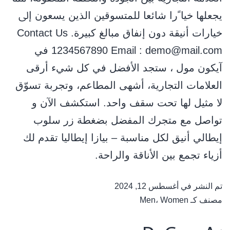
ﻳﺠﻌﻠﻬﺎ ﺧﻴﺎ ًرا ﺷﺎﺋﻌﺎ ﻟﻠﻤﺘﺴﻮﻗﻴﻦ اﻟﺬﻳﻦ ﻳﺴﻌﻮن إﱃ
ﺧﻴﺎرات أﻧﻴﻘﺔ دون إﻧﻔﺎق ﻣﺒﺎﻟﻎ ﻛﺒﻴﺮة. Contact Us
1234567890 Email : demo@mail.com في
آيكون مول ، ستجد الأفضل في كل شيء أرقى
العلامات التجارية، أشهى المطاعم، وتجربة تسوّق
لا مثيل لها تحت سقف واحد. استكشف الآن و
تواصل مع متجرك المفضل بضغطة زر سلوب
إيطالي أنيق لكل مناسبة – بيازا إيطاليا تقدم لك
أزياء تجمع بين الأناقة والراحة.
تم النشر في
أغسطس 12, 2024
مصنف كـ
Women
،
Men