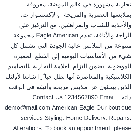
ﺗﺠﺎرﻳﺔ ﻣﺸﻬﻮرة ﻓﻲ ﻋﺎﻟﻢ اﻟﻤﻮﺿﺔ، ﻣﻌﺮوﻓﺔ
ﺑﻤﻼﺑﺴﻬﺎ اﻟﻌﺼﺮﻳﺔ واﻟﻤﺮﻳﺤﺔ، واﻹﻛﺴﺴﻮارات،
واﻷﺣﺬﻳﺔ ﻟﻠﺸﺒﺎب واﻟﻤﺮاﻫﻘﻴﻦ. ﻣﻊ اﻟﺘﺮﻛﻴﺰ ﻋﲆ
اﻟﺮاﺣﺔ واﻷﻧﺎﻗﺔ، ﺗﻘﺪم Eagle American ﻣﺠﻤﻮﻋﺔ
ﻣﺘﻨﻮﻋﺔ ﻣﻦ اﻟﻤﻼﺑﺲ ﻋﺎﻟﻴﺔ اﻟﺠﻮدة اﻟﺘﻲ ﺗﺸﻤﻞ ﻛﻞ
ﺷﻲء ﻣﻦ اﻷﺳﺎﺳﻴﺎت اﻟﻴﻮﻣﻴﺔ إﱃ اﻟﻘﻄﻊ اﻟﻤﻤﻴﺰة
اﻟﻤﻮﺿﻮﻳﺔ. ﻳﻀﻤﻦ اﻟﺘﺰام اﻟﻌﻼﻣﺔ اﻟﺘﺠﺎرﻳﺔ ﺑﺎﻟﺘﺼﺎﻣﻴﻢ
اﻟﻜﻼﺳﻴﻜﻴﺔ واﻟﻤﻌﺎﺻﺮة أﻧﻬﺎ ﺗﻈﻞ ﺧﻴﺎ ًرا ﺷﺎﺋﻌﺎ ﻷوﻟﺌﻚ
اﻟﺬﻳﻦ ﻳﺒﺤﺜﻮن ﻋﻦ ﻣﻼﺑﺲ ﻣﺮﻳﺤﺔ وأﻧﻴﻘﺔ ﻓﻲ اﻟﻮﻗﺖ
ذاﺗﻪ. Contact Us 1234567890 Email :
demo@mail.com American Eagle Our boutique
services Styling. Home Delivery. Repairs.
Alterations. To book an appointment, please