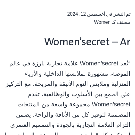
تم النشر في
أغسطس 12, 2024
مصنف كـ
Women
Women’secret – Ar
“ﺗُﻌﺪ Women’secret ﻋﻼﻣﺔ ﺗﺠﺎرﻳﺔ ﺑﺎرزة ﻓﻲ ﻋﺎﻟﻢ
اﻟﻤﻮﺿﺔ، ﻣﺸﻬﻮرة ﺑﻤﻼﺑﺴﻬﺎ اﻟﺪاﺧﻠﻴﺔ واﻷزﻳﺎء
اﻟﻤﻨﺰﻟﻴﺔ وﻣﻼﺑﺲ اﻟﻨﻮم اﻷﻧﻴﻘﺔ واﻟﻤﺮﻳﺤﺔ. ﻣﻊ اﻟﺘﺮﻛﻴﺰ
ﻋﲆ اﻟﺠﻤﻊ ﺑﻴﻦ اﻷﺳﻠﻮب واﻟﻮﻇﺎﺋﻔﻴﺔ، ﺗﻘﺪم
Women’secret ﻣﺠﻤﻮﻋﺔ واﺳﻌﺔ ﻣﻦ اﻟﻤﻨﺘﺠﺎت
اﻟﻤﺼﻤﻤﺔ ﻟﺘﻮﻓﻴﺮ ﻛﻞ ﻣﻦ اﻷﻧﺎﻗﺔ واﻟﺮاﺣﺔ. ﻳﻀﻤﻦ
اﻟﺘﺰام اﻟﻌﻼﻣﺔ اﻟﺘﺠﺎرﻳﺔ ﺑﺎﻟﺠﻮدة واﻟﺘﺼﻤﻴﻢ اﻟﻌﺼﺮي