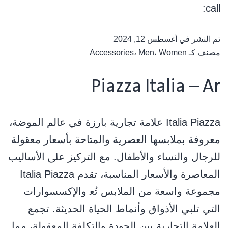
call:
تم النشر في
أغسطس 12, 2024
مصنف كـ
Women
،
Men
،
Accessories
Piazza Italia – Ar
Italia Piazza ﻋﻼﻣﺔ ﺗﺠﺎرﻳﺔ ﺑﺎرزة ﻓﻲ ﻋﺎﻟﻢ اﻟﻤﻮﺿﺔ،
ﻣﻌﺮوﻓﺔ ﺑﻤﻼﺑﺴﻬﺎ اﻟﻌﺼﺮﻳﺔ واﻟﻤﺘﺎﺣﺔ ﺑﺄﺳﻌﺎر ﻣﻌﻘﻮﻟﺔ
ﻟﻠﺮﺟﺎل واﻟﻨﺴﺎء واﻷﻃﻔﺎل. ﻣﻊ اﻟﺘﺮﻛﻴﺰ ﻋﲆ اﻷﺳﺎﻟﻴﺐ
اﻟﻤﻌﺎﺻﺮة واﻷﺳﻌﺎر اﻟﻤﻨﺎﺳﺒﺔ، ﺗﻘﺪم Italia Piazza
ﻣﺠﻤﻮﻋﺔ واﺳﻌﺔ ﻣﻦ اﻟﻤﻼﺑﺲ ﺗُﻌ واﻹﻛﺴﺴﻮارات
اﻟﺘﻲ ﺗﻠﺒﻲ اﻷذواق وأﻧﻤﺎط اﻟﺤﻴﺎة اﻟﺤﺪﻳﺜﺔ. ﺗﺠﻤﻊ
اﻟﻌﻼﻣﺔ اﻟﺘﺠﺎرﻳﺔ ﺑﻴﻦ اﻟﺠﻮدة واﻟﺘﻜﻠﻔﺔ اﻟﻤﻌﻘﻮﻟﺔ، ﻣﻤﺎ