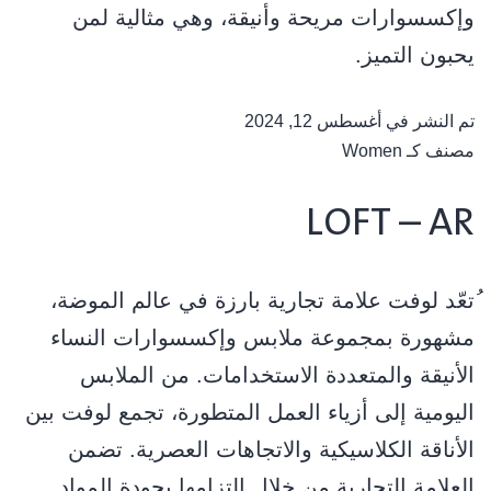
وإكسسوارات مريحة وأنيقة، وهي مثالية لمن
يحبون التميز.
تم النشر في
أغسطس 12, 2024
مصنف كـ
Women
LOFT – AR
ُﺗﻌّﺪ ﻟﻮﻓﺖ ﻋﻼﻣﺔ ﺗﺠﺎرﻳﺔ ﺑﺎرزة ﻓﻲ ﻋﺎﻟﻢ اﻟﻤﻮﺿﺔ،
ﻣﺸﻬﻮرة ﺑﻤﺠﻤﻮﻋﺔ ﻣﻼﺑﺲ وإﻛﺴﺴﻮارات اﻟﻨﺴﺎء
اﻷﻧﻴﻘﺔ واﻟﻤﺘﻌﺪدة اﻻﺳﺘﺨﺪاﻣﺎت. ﻣﻦ اﻟﻤﻼﺑﺲ
اﻟﻴﻮﻣﻴﺔ إﻟﻰ أزﻳﺎء اﻟﻌﻤﻞ اﻟﻤﺘﻄﻮرة، ﺗﺠﻤﻊ ﻟﻮﻓﺖ ﺑﻴﻦ
اﻷﻧﺎﻗﺔ اﻟﻜﻼﺳﻴﻜﻴﺔ واﻻﺗﺠﺎﻫﺎت اﻟﻌﺼﺮﻳﺔ. ﺗﻀﻤﻦ
اﻟﻌﻼﻣﺔ اﻟﺘﺠﺎرﻳﺔ ﻣﻦ ﺧﻼل اﻟﺘﺰاﻣﻬﺎ ﺑﺠﻮدة اﻟﻤﻮاد