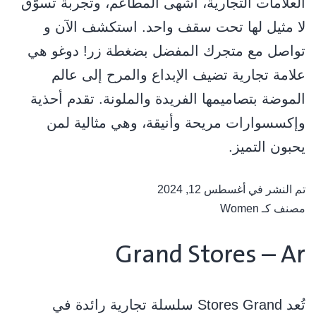
العلامات التجارية، أشهى المطاعم، وتجربة تسوّق
لا مثيل لها تحت سقف واحد. استكشف الآن و
تواصل مع متجرك المفضل بضغطة زر! دوغو هي
علامة تجارية تضيف الإبداع والمرح إلى عالم
الموضة بتصاميمها الفريدة والملونة. تقدم أحذية
وإكسسوارات مريحة وأنيقة، وهي مثالية لمن
يحبون التميز.
تم النشر في
أغسطس 12, 2024
مصنف كـ
Women
Grand Stores – Ar
ﺗُﻌﺪ Stores Grand ﺳﻠﺴﻠﺔ ﺗﺠﺎرﻳﺔ راﺋﺪة ﻓﻲ