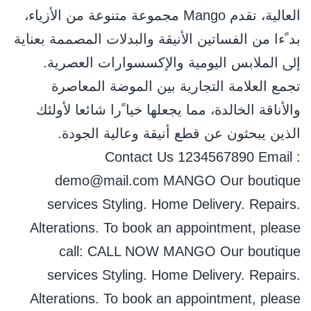
اﻟﻌﺎﻟﻴﺔ، ﺗﻘﺪم Mango ﻣﺠﻤﻮﻋﺔ ﻣﺘﻨﻮﻋﺔ ﻣﻦ اﻷزﻳﺎء،
ﺑﺪ ًءا ﻣﻦ اﻟﻔﺴﺎﺗﻴﻦ اﻷﻧﻴﻘﺔ واﻟﺒﺪﻻت اﻟﻤﺼﻤﻤﺔ ﺑﻌﻨﺎﻳﺔ
إﱃ اﻟﻤﻼﺑﺲ اﻟﻴﻮﻣﻴﺔ واﻹﻛﺴﺴﻮارات اﻟﻌﺼﺮﻳﺔ.
ﺗﺠﻤﻊ اﻟﻌﻼﻣﺔ اﻟﺘﺠﺎرﻳﺔ ﺑﻴﻦ اﻟﻤﻮﺿﺔ اﻟﻤﻌﺎﺻﺮة
واﻷﻧﺎﻗﺔ اﻟﺨﺎﻟﺪة، ﻣﻤﺎ ﻳﺠﻌﻠﻬﺎ ﺧﻴﺎ ًرا ﺷﺎﺋﻌﺎ ﻷوﻟﺌﻚ
اﻟﺬﻳﻦ ﻳﺒﺤﺜﻮن ﻋﻦ ﻗﻄﻊ أﻧﻴﻘﺔ وﻋﺎﻟﻴﺔ اﻟﺠﻮدة.
Contact Us 1234567890 Email :
demo@mail.com MANGO Our boutique
services Styling. Home Delivery. Repairs.
Alterations. To book an appointment, please
call: CALL NOW MANGO Our boutique
services Styling. Home Delivery. Repairs.
Alterations. To book an appointment, please