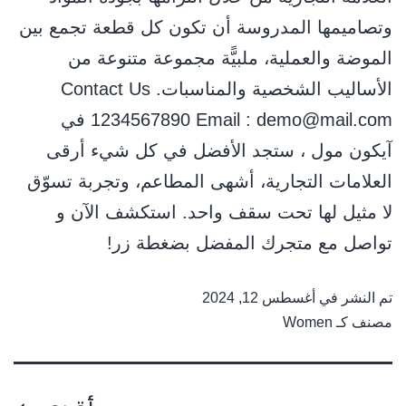
وﺗﺼﺎﻣﻴﻤﻬﺎ اﻟﻤﺪروﺳﺔ أن ﺗﻜﻮن ﻛﻞ ﻗﻄﻌﺔ ﺗﺠﻤﻊ ﺑﻴﻦ
اﻟﻤﻮﺿﺔ واﻟﻌﻤﻠﻴﺔ، ﻣﻠﺒﻴًّﺔ ﻣﺠﻤﻮﻋﺔ ﻣﺘﻨﻮﻋﺔ ﻣﻦ
اﻷﺳﺎﻟﻴﺐ اﻟﺸﺨﺼﻴﺔ واﻟﻤﻨﺎﺳﺒﺎت. Contact Us
1234567890 Email : demo@mail.com في
آيكون مول ، ستجد الأفضل في كل شيء أرقى
العلامات التجارية، أشهى المطاعم، وتجربة تسوّق
لا مثيل لها تحت سقف واحد. استكشف الآن و
تواصل مع متجرك المفضل بضغطة زر!
تم النشر في
أغسطس 12, 2024
مصنف كـ
Women