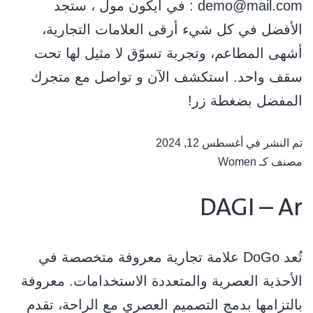
: demo@mail.com في آيكون مول ، ستجد
الأفضل في كل شيء أرقى العلامات التجارية،
أشهى المطاعم، وتجربة تسوّق لا مثيل لها تحت
سقف واحد. استكشف الآن و تواصل مع متجرك
المفضل بضغطة زر!
تم النشر في
أغسطس 12, 2024
مصنف كـ
Women
DAGI – Ar
ﺗُﻌﺪ DoGo ﻋﻼﻣﺔ ﺗﺠﺎرﻳﺔ ﻣﻌﺮوﻓﺔ ﻣﺘﺨﺼﺼﺔ ﻓﻲ
اﻷﺣﺬﻳﺔ اﻟﻌﺼﺮﻳﺔ واﻟﻤﺘﻌﺪدة اﻻﺳﺘﺨﺪاﻣﺎت. ﻣﻌﺮوﻓﺔ
ﺑﺎﻟﺘﺰاﻣﻬﺎ ﺑﺪﻣﺞ اﻟﺘﺼﻤﻴﻢ اﻟﻌﺼﺮي ﻣﻊ اﻟﺮاﺣﺔ، ﺗﻘﺪم