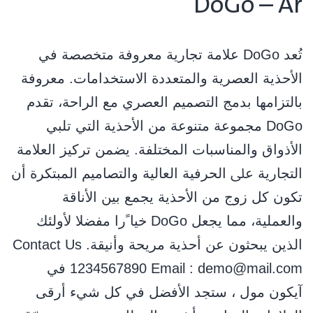
DoGo – Ar
ﺗُﻌﺪ DoGo ﻋﻼﻣﺔ ﺗﺠﺎرﻳﺔ ﻣﻌﺮوﻓﺔ ﻣﺘﺨﺼﺼﺔ ﻓﻲ
اﻷﺣﺬﻳﺔ اﻟﻌﺼﺮﻳﺔ واﻟﻤﺘﻌﺪدة اﻻﺳﺘﺨﺪاﻣﺎت. ﻣﻌﺮوﻓﺔ
ﺑﺎﻟﺘﺰاﻣﻬﺎ ﺑﺪﻣﺞ اﻟﺘﺼﻤﻴﻢ اﻟﻌﺼﺮي ﻣﻊ اﻟﺮاﺣﺔ، ﺗﻘﺪم
DoGo ﻣﺠﻤﻮﻋﺔ ﻣﺘﻨﻮﻋﺔ ﻣﻦ اﻷﺣﺬﻳﺔ اﻟﺘﻲ ﺗﻠﺒﻲ
اﻷذواق واﻟﻤﻨﺎﺳﺒﺎت اﻟﻤﺨﺘﻠﻔﺔ. ﻳﻀﻤﻦ ﺗﺮﻛﻴﺰ اﻟﻌﻼﻣﺔ
اﻟﺘﺠﺎرﻳﺔ ﻋﲆ اﻟﺤﺮﻓﻴﺔ اﻟﻌﺎﻟﻴﺔ واﻟﺘﺼﺎﻣﻴﻢ اﻟﻤﺒﺘﻜﺮة أن
ﺗﻜﻮن ﻛﻞ زوج ﻣﻦ اﻷﺣﺬﻳﺔ ﻳﺠﻤﻊ ﺑﻴﻦ اﻷﻧﺎﻗﺔ
واﻟﻌﻤﻠﻴﺔ، ﻣﻤﺎ ﻳﺠﻌﻞ DoGo ﺧﻴﺎ ًرا ﻣﻔﻀﻼ ﻷوﻟﺌﻚ
اﻟﺬﻳﻦ ﻳﺒﺤﺜﻮن ﻋﻦ أﺣﺬﻳﺔ ﻣﺮﻳﺤﺔ وأﻧﻴﻘﺔ. Contact Us
1234567890 Email : demo@mail.com في
آيكون مول ، ستجد الأفضل في كل شيء أرقى