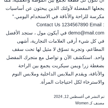
أن ﺗﻜﻮن ﻛﻞ ﻗﻄﻌﺔ ﺗﺠﻤﻊ ﺑﻴﻦ اﻟﻤﻮﺿﺔ واﻟﻌﻤﻠﻴﺔ، ﻣﻤﺎ
ﻳﺠﻌﻠﻬﺎ اﻟﻤﻔﻀﻠﺔ ﻷوﻟﺌﻚ اﻟﺬﻳﻦ ﻳﺒﺤﺜﻮن ﻋﻦ أﺳﺎﺳﻴﺎت
ﻣﻜﺮﺳﺔ ﻟﻠﺮاﺣﺔ واﻷﻧﺎﻗﺔ ﻓﻲ اﻻﺳﺘﺨﺪام اﻟﻴﻮﻣﻲ.”
Contact Us 1234567890 Email :
demo@mail.com في آيكون مول ، ستجد الأفضل
في كل شيء أرقى العلامات التجارية، أشهى
المطاعم، وتجربة تسوّق لا مثيل لها تحت سقف
واحد. استكشف الآن و تواصل مع متجرك المفضل
بضغطة زر! ويمن سيكريت يجمع بين الراحة
والأناقة، ويقدم الملابس الداخلية وملابس النوم
والاسترخاء لكل احتياجات المرأة.
تم النشر في
أغسطس 12, 2024
مصنف كـ
Women