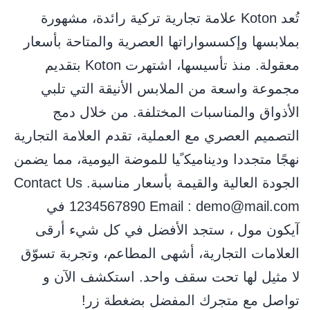
ﺗُﻌﺪ Koton ﻋﻼﻣﺔ ﺗﺠﺎرﻳﺔ ﺗﺮﻛﻴﺔ راﺋﺪة، ﻣﺸﻬﻮرة
ﺑﻤﻼﺑﺴﻬﺎ وإﻛﺴﺴﻮاراﺗﻬﺎ اﻟﻌﺼﺮﻳﺔ واﻟﻤﺘﺎﺣﺔ ﺑﺄﺳﻌﺎر
ﻣﻌﻘﻮﻟﺔ. ﻣﻨﺬ ﺗﺄﺳﻴﺴﻬﺎ، اﺷﺘﻬﺮت Koton ﺑﺘﻘﺪﻳﻢ
ﻣﺠﻤﻮﻋﺔ واﺳﻌﺔ ﻣﻦ اﻟﻤﻼﺑﺲ اﻷﻧﻴﻘﺔ اﻟﺘﻲ ﺗﻠﺒﻲ
اﻷذواق واﻟﻤﻨﺎﺳﺒﺎت اﻟﻤﺨﺘﻠﻔﺔ. ﻣﻦ ﺧﻼل دﻣﺞ
اﻟﺘﺼﻤﻴﻢ اﻟﻌﺼﺮي ﻣﻊ اﻟﻌﻤﻠﻴﺔ، ﺗﻘﺪم اﻟﻌﻼﻣﺔ اﻟﺘﺠﺎرﻳﺔ
ﻧﻬﺠًﺎ ﻣﺘﺠﺪدا ودﻳﻨﺎﻣﻴﻜ ًﻴﺎ ﻟﻠﻤﻮﺿﺔ اﻟﻴﻮﻣﻴﺔ، ﻣﻤﺎ ﻳﻀﻤﻦ
اﻟﺠﻮدة اﻟﻌﺎﻟﻴﺔ واﻟﻘﻴﻤﺔ ﺑﺄﺳﻌﺎر ﻣﻨﺎﺳﺒﺔ. Contact Us
1234567890 Email : demo@mail.com في
آيكون مول ، ستجد الأفضل في كل شيء أرقى
العلامات التجارية، أشهى المطاعم، وتجربة تسوّق
لا مثيل لها تحت سقف واحد. استكشف الآن و
تواصل مع متجرك المفضل بضغطة زر!