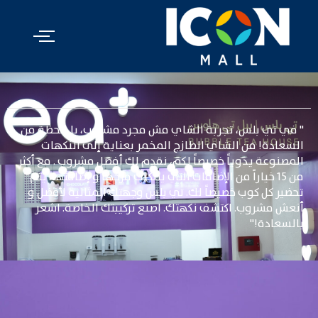
" في تي بلس، تجربة الشاي مش مجرد مشروب، بل لحظة من
السعادة! من الشاي الطازج المخمر بعناية إلى النكهات
المصنوعة يدوياً خصيصاً لكم، نقدم لك أفضل مشروب . مع أكثر
من 15 خياراً من الإضافات التي يمكنك مزجها و إضافتها، يتم
تحضير كل كوب خصيصاً لك. تي بلس وجهتك المثالية لأفضل و
أنعش مشروب. اكتشف نكهتك. اصنع تركيبتك الخاصة. اشعر
بالسعادة!"