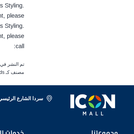
 Styling.
t, please
 Styling.
t, please
call:
تم النشر في
مصنف كـ
ds
سردا الشارع الرئيسي 
مجموعتنا
خدمات ال