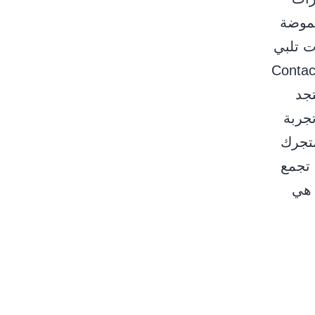
ﻟﻤﻮﺿﺔ
ت ﺗﻠﺒﻲ
ت اﻷﻃﻔﺎل اﻟﻨﺎﻣﻴﻴﻦ ﻣﻊ اﻟﺤﻔﺎظ ﻋﲆ ﻣﻈﻬﺮ ﻋﺼﺮي وأﻧﻴﻖ. Contact
 ، ستجد
جربة
متجرك
 تجمع
 هي