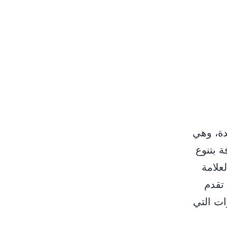
ﻮﻻﻳﺎت اﻟﻤﺘﺤﺪة، وﻫﻲ
 ﺑﺘﻨﻮع
ﻟﻌﻼﻣﺔ
 ﺗﻘﺪم
ارات اﻟﺘﻲ