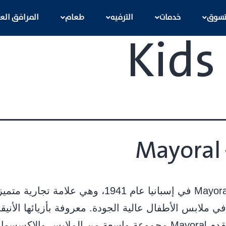
ﺘﺴﻮق
خدمات
اﻟﺘﺮﻓﻴﻪ
طعام
اﻟﻤﺮاﻓﻖ اﻟﻌ
Kids
Mayoral 
ﺗﺄﺳﺴﺖ Mayoral ﻓﻲ إﺳﺒﺎﻧﻴﺎ ﻋﺎم 1941، وﻫﻲ ﻋﻼﻣﺔ ﺗﺠﺎرﻳﺔ ﻣﺘﻤ
 ﻣﻼﺑﺲ اﻷﻃﻔﺎل ﻋﺎﻟﻴﺔ اﻟﺠﻮدة. ﻣﻌﺮوﻓﺔ ﺑﺄزﻳﺎﺋﻬﺎ اﻷﻧﻴﻘﺔ
واﻟﻤﺘﻴﻨﺔ، ﺗﻘﺪم Mayoral ﻣﺠﻤﻮﻋﺔ واﺳﻌﺔ ﻣﻦ اﻟﻤﻼﺑﺲ واﻹﻛﺴﺴ