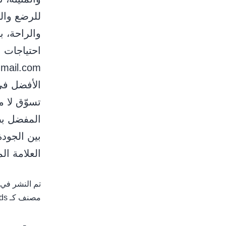
ﻟﻠﺮﺿﻊ واﻟ
واﻟﺮاﺣﺔ، 
الأفضل في
تسوّق لا 
المفضل بض
بين الجود
العلامة ا
تم النشر في
مصنف كـ
ds