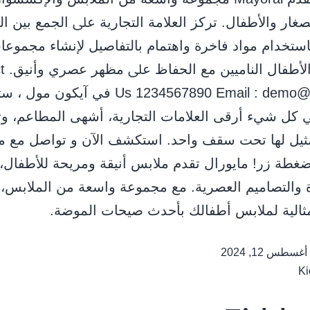
ﺼﻐﺎر واﻷﻃﻔﺎل. ﺗﺮﻛﺰ اﻟﻌﻼﻣﺔ اﻟﺘﺠﺎرﻳﺔ ﻋﲆ اﻟﺠﻤﻊ ﺑﻴﻦ ا
ﺑﺎﺳﺘﺨﺪام ﻣﻮاد ﻓﺎﺧﺮة واﻫﺘﻤﺎم ﺑﺎﻟﺘﻔﺎﺻﻴﻞ ﻹﻧﺸﺎء ﻣﺠﻤﻮﻋﺎ
اﺣﺘﻴﺎﺟﺎ
Us 1234567890 Email : demo@mail.com في آيكون مول
 كل شيء أرقى العلامات التجارية، أشهى المطاعم، وت
مثيل لها تحت سقف واحد. استكشف الآن و تواصل مع 
غطة زر! مايورال تقدم ملابس أنيقة ومريحة للأطفال،
ة والتصاميم العصرية. مع مجموعة واسعة من الملابس،
لمثالية لملابس أطفالك بأحدث صيحات الموضة.
أغسطس 12, 2024
Ki