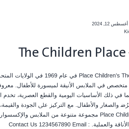
أغسطس 12, 2024
Ki
The Children Place
ﺗﺄﺳﺴﺖ Place Children’s The ﻓﻲ ﻋﺎم 1969 ﻓﻲ اﻟ
 ﻣﺘﺨﺼﺺ ﻓﻲ اﻟﻤﻼﺑﺲ اﻷﻧﻴﻘﺔ ﻟﻤﻴﺴﻮرة ﻟﻸﻃﻔﺎل. ﻣﻌﺮوﻓﺔ
ﻤﺎ ﻓﻲ ذﻟﻚ اﻷﺳﺎﺳﻴﺎت اﻟﻴﻮﻣﻴﺔ واﻟﻘﻄﻊ اﻟﻌﺼﺮﻳﺔ، ﺗﺨﺪم ا
ﻟﺮُﺿ واﻟﺼﻐﺎر واﻷﻃﻔﺎل. ﻣﻊ اﻟﺘﺮﻛﻴﺰ ﻋﲆ اﻟﺠﻮدة واﻟﻘﻴﻤﺔ،
Place Children’s The ﻣﺠﻤﻮﻋﺔ ﻣﺘﻨﻮﻋﺔ ﻣﻦ اﻟﻤﻼﺑﺲ واﻹﻛﺴﺴﻮ
ﺗﺠﻤﻊ ﺑﻴﻦ اﻷﻧﺎﻗﺔ واﻟﻌﻤﻠﻴﺔ. Contact Us 1234567890 Email :