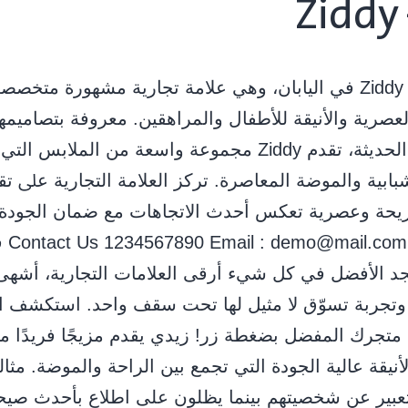
Ziddy 
” ﺗﺄﺳﺴﺖ Ziddy ﻓﻲ اﻟﻴﺎﺑﺎن، وﻫﻲ ﻋﻼﻣﺔ ﺗﺠﺎرﻳﺔ ﻣﺸﻬﻮرة ﻣﺘﺨﺼ
ﻌﺼﺮﻳﺔ واﻷﻧﻴﻘﺔ ﻟﻸﻃﻔﺎل واﻟﻤﺮاﻫﻘﻴﻦ. ﻣﻌﺮوﻓﺔ ﺑﺘﺼﺎﻣﻴﻤﻬﺎ 
واﻟﺠﻤﺎﻟﻴﺔ اﻟﺤﺪﻳﺜﺔ، ﺗﻘﺪم Ziddy ﻣﺠﻤﻮﻋﺔ واﺳﻌﺔ ﻣﻦ اﻟﻤﻼﺑﺲ
ﺒﺎﺑﻴﺔ واﻟﻤﻮﺿﺔ اﻟﻤﻌﺎﺻﺮة. ﺗﺮﻛﺰ اﻟﻌﻼﻣﺔ اﻟﺘﺠﺎرﻳﺔ ﻋﲆ ﺗﻘ
ﻳﺤﺔ وﻋﺼﺮﻳﺔ ﺗﻌﻜﺲ أﺣﺪث اﻻﺗﺠﺎﻫﺎت ﻣﻊ ﺿﻤﺎن اﻟﺠﻮدة
واﻟﻤﺘﺎﻧ
د الأفضل في كل شيء أرقى العلامات التجارية، أشهى
وتجربة تسوّق لا مثيل لها تحت سقف واحد. استكشف ال
متجرك المفضل بضغطة زر! زيدي يقدم مزيجًا فريدًا م
أنيقة عالية الجودة التي تجمع بين الراحة والموضة. مثا
تعبير عن شخصيتهم بينما يظلون على اطلاع بأحدث صي