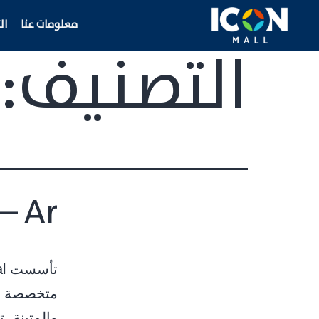
معلومات عنا
اﻟ
التصنيف:
– Ar
ﻣﺘﺨﺼﺼﺔ ﻓﻲ