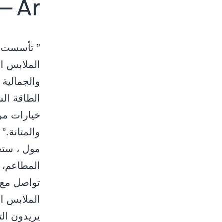
– Ar
اﻟﻤﻼﺑﺲ اﻟ
اﻟﻄﺎﻗﺔ اﻟﺸ
ﺧﻴﺎرات ﻣﺮ
مول ، ستج
المطاعم، 
تواصل مع 
الملابس ال
يريدون ال