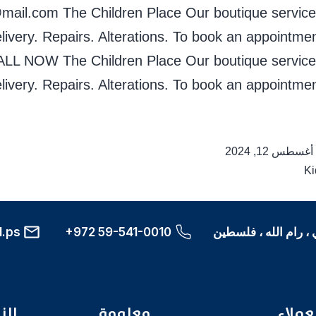
il.com The Children Place Our boutique services
ivery. Repairs. Alterations. To book an appointmen
CALL NOW The Children Place Our boutique services
ivery. Repairs. Alterations. To book an appointmen
أغسطس 12, 2024
Ki
، رام الله ، فلسطين
+972 59-541-0010
l.ps
عملاء
معلومة
الن