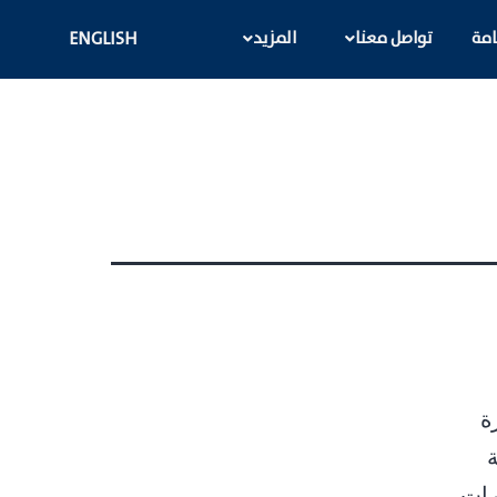
ﺎﻣﺔ
ﺗﻮاﺻﻞ ﻣﻌﻨﺎ
اﻟﻤﺰﻳﺪ
ENGLISH
ﻴﺰة
ﻮارات