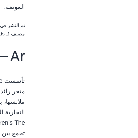
الموضة.
تم النشر في
مصنف كـ
ds
 – Ar
ﻣﺘﺠﺮ راﺋﺪ
ﻣﻼﺑﺴﻬﺎ، ﺑ
اﻟﺘﺠﺎرﻳﺔ ا