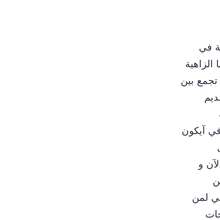
ﺼﺔ ﻓﻲ
اﻟﺰاﻫﻴﺔ
 اﻟﺘﻲ ﺗﺠﻤﻊ ﺑﻴﻦ
ﺪﻳﻢ
ﺔ.” Contact Us 1234567890 Email : demo@mail.com في آيكون
آن و
ن
لي لمن
حات